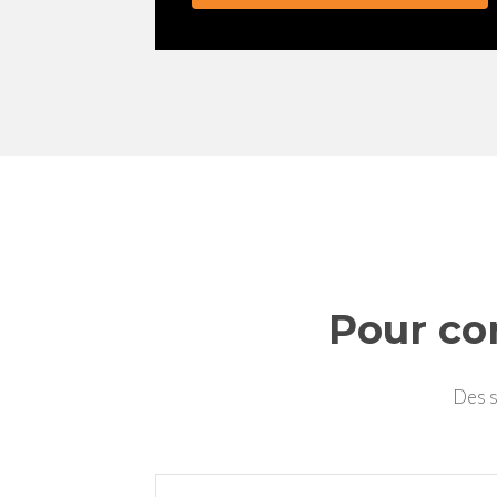
Pour co
Des s