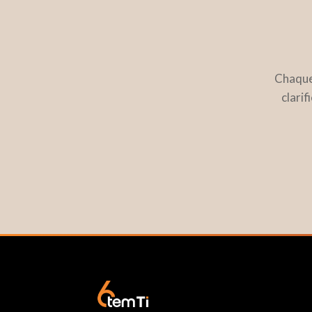
Chaque
clarif