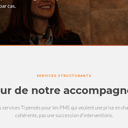
par cas.
SERVICES STRUCTURANTS
ur de notre accompag
 services TI pensés pour les PME qui veulent une prise en ch
cohérente, pas une succession d'interventions.