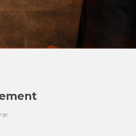
nement
arge