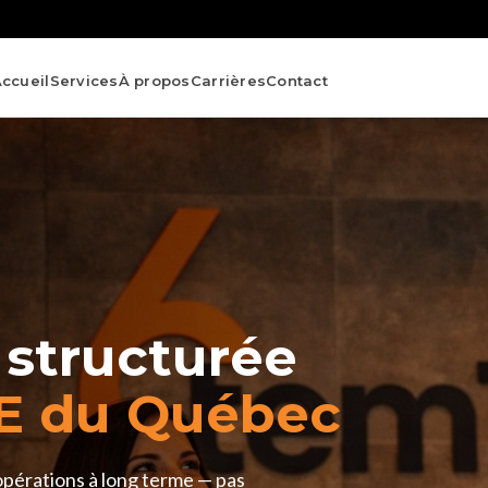
ccueil
Services
À propos
Carrières
Contact
 structurée
E du Québec
opérations à long terme — pas